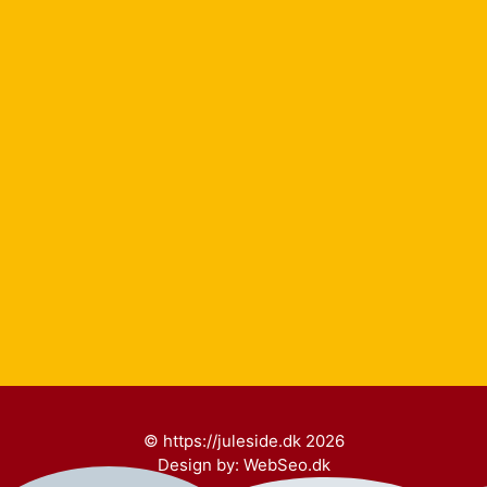
© https://juleside.dk 2026
Design by:
WebSeo.dk