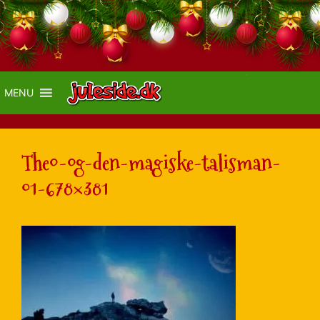
MENU
Theo-og-den-magiske-talisman-
01-678×381