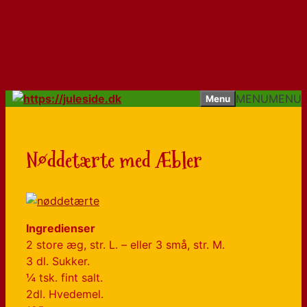
Hop til indhold
MENU
MENU
Menu
Nøddetærte med Æbler
Ingredienser
2 store æg, str. L. – eller 3 små, str. M.
3 dl. Sukker.
¼ tsk. fint salt.
2dl. Hvedemel.