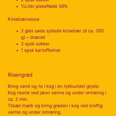
½Liter piskefløde 38%
Kirsebærsauce
2 glas søde syltede kirsebær (á ca. 350
g) – drænet
2 spsk sukker
1 spsk kartoffelmel
Risengrød
Bring vand og ris i kog i en tykbundet gryde.
Kog risene ved jævn varme og under omrøring i
ca. 2 min.
Tilsæt mælk og bring grøden i kog ved kraftig
varme og under omrøring.