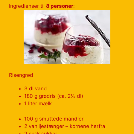
Ingredienser til
8 personer
:
Risengrød
3 dl vand
180 g grødris (ca. 2½ dl)
1 liter mælk
100 g smuttede mandler
2 vaniljestænger – kornene herfra
2 spsk sukker