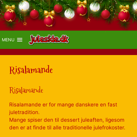
MENU
Risalamande
Risalamande
Risalamande er for mange danskere en fast
juletradition.
Mange spiser den til dessert juleaften, ligesom
den er at finde til alle traditionelle julefrokoster.