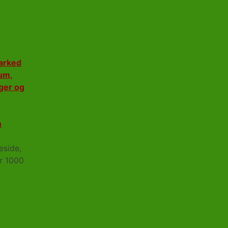
eside,
r 1000