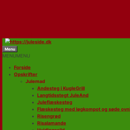
Hop til indhold
Menu
MENU
MENU
Forside
Opskrifter
Julemad
Andesteg i KugleGrill
Langtidsstegt JuleAnd
Juleflæskesteg
Flæskesteg med løgkompot og søde ovnk
Risengrød
Risalamande