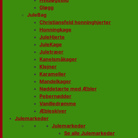
Hvidløgssild
Gløgg
JuleBag
Christiansfeld honninghjerter
Honningkage
JuleHjerte
JuleKage
Juletræer
Kanelsmåkager
Klejner
Karameller
Mandelkager
Nøddetærte med Æbler
Pebernødder
Vanilledrømme
Æbleskiver
Julemarkeder
Julemarkeder
Se alle Julemarkeder