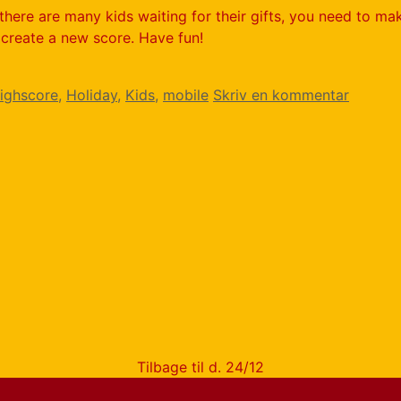
there are many kids waiting for their gifts, you need to ma
 create a new score. Have fun!
ighscore
,
Holiday
,
Kids
,
mobile
Skriv en kommentar
Tilbage til d. 24/12