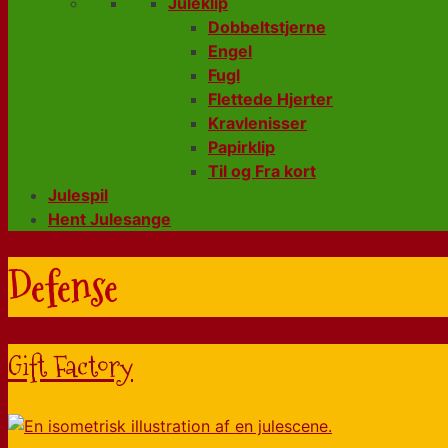
Juleklip
Dobbeltstjerne
Engel
Fugl
Flettede Hjerter
Kravlenisser
Papirklip
Til og Fra kort
Julespil
Hent Julesange
Defense
Gift Factory