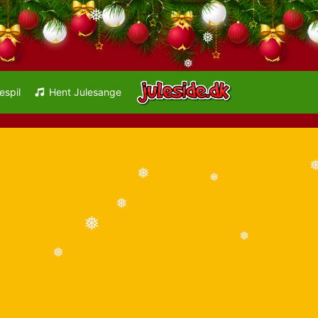
❅
❅
❅
espil
Hent Julesange
❅
❅
❅
❅
❅
❅
❅