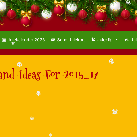
❅
❅
Julekalender 2026
Send Julekort
Juleklip
Jul
❅
❅
❅
nd-Ideas-For-2015_17
❅
❅
❅