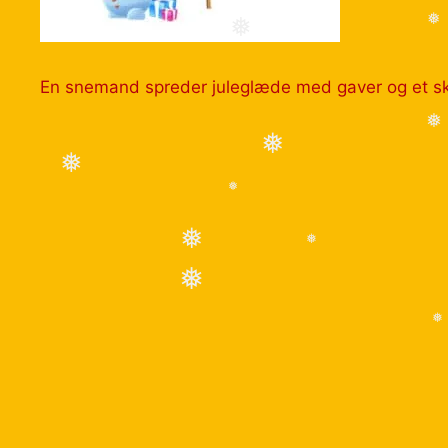
❅
❅
En snemand spreder juleglæde med gaver og et ski
❅
❅
❅
❅
❅
❅
❅
❅