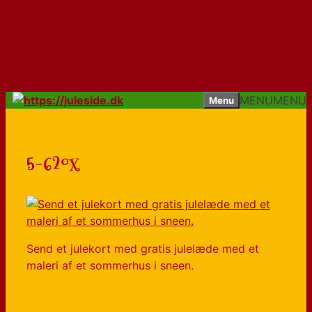
Hop til indhold
MENU
MENU
Menu
5-620x
Send et julekort med gratis julelæde med et
maleri af et sommerhus i sneen.