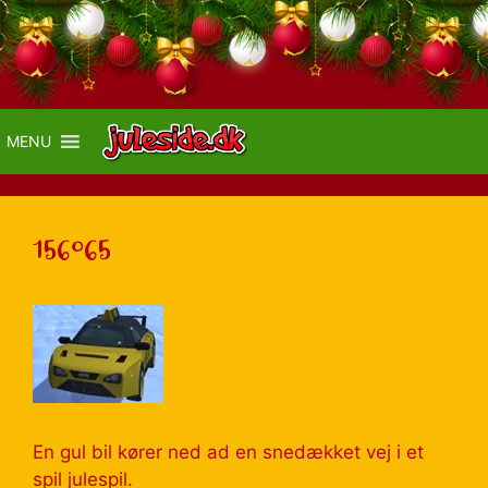
MENU
156065
En gul bil kører ned ad en snedækket vej i et
spil julespil.