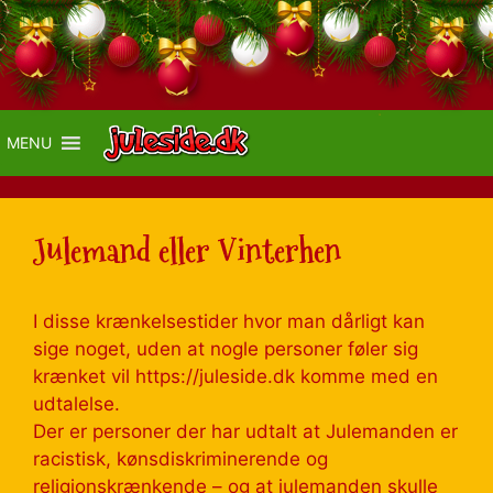
MENU
Julemand eller Vinterhen
I disse krænkelsestider hvor man dårligt kan
sige noget, uden at nogle personer føler sig
krænket vil https://juleside.dk komme med en
udtalelse.
Der er personer der har udtalt at Julemanden er
racistisk, kønsdiskriminerende og
religionskrænkende – og at julemanden skulle