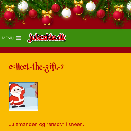
MENU
collect-the-gift-2
Julemanden og rensdyr i sneen.