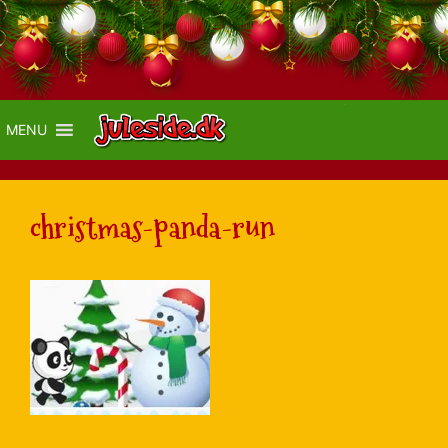
MENU
christmas-panda-run