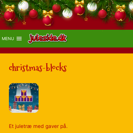
MENU
christmas-blocks
Et juletræ med gaver på.