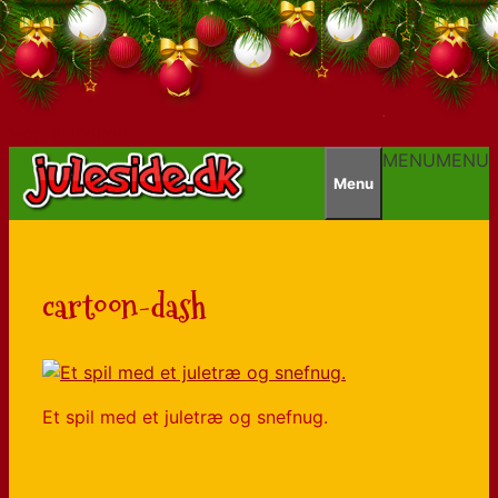
Hop til indhold
MENU
MENU
Menu
cartoon-dash
Et spil med et juletræ og snefnug.