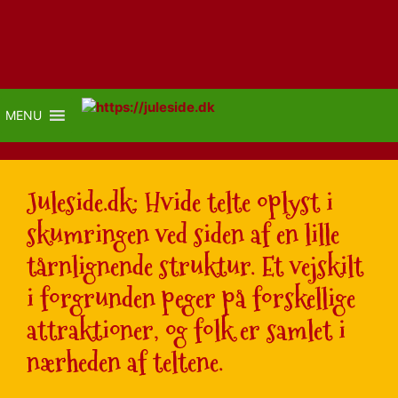
MENU
Juleside.dk: Hvide telte oplyst i
skumringen ved siden af en lille
tårnlignende struktur. Et vejskilt
i forgrunden peger på forskellige
attraktioner, og folk er samlet i
nærheden af teltene.