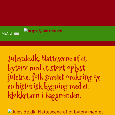
MENU
Juleside.dk: Nattescene af et
bytorv med et stort oplyst
juletræ, folk samlet omkring og
en historisk bygning med et
klokketårn i baggrunden.