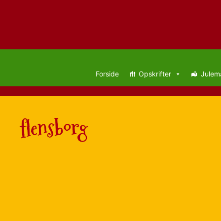
Hop
til
Forside
Opskrifter
Julem
indhold
flensborg