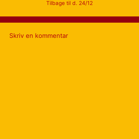
Tilbage til d. 24/12
Skriv en kommentar