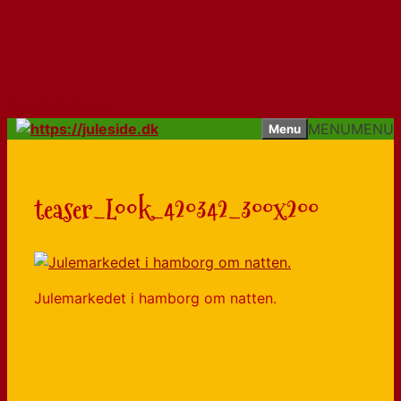
Hop til indhold
MENU
MENU
Menu
teaser_Look_420342_300x200
Julemarkedet i hamborg om natten.