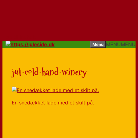
Hop til indhold
MENU
MENU
Menu
jul-cold-hand-winery
En snedækket lade med et skilt på.