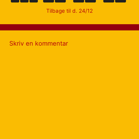
Tilbage til d. 24/12
Skriv en kommentar