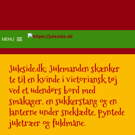
MENU
Juleside.dk: Julemanden skænker
te til en kvinde i victoriansk tøj
ved et udendørs bord med
småkager, en sukkerstang og en
lanterne under sneklædte, pyntede
juletræer og fuldmåne.