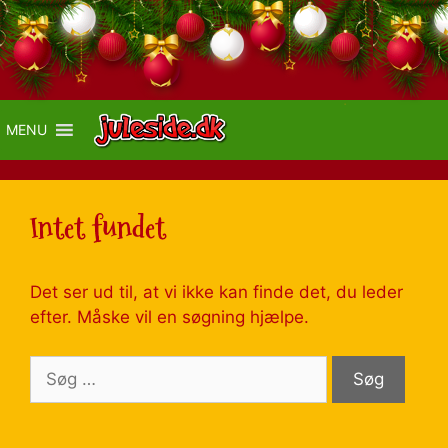
MENU
Intet fundet
Det ser ud til, at vi ikke kan finde det, du leder
efter. Måske vil en søgning hjælpe.