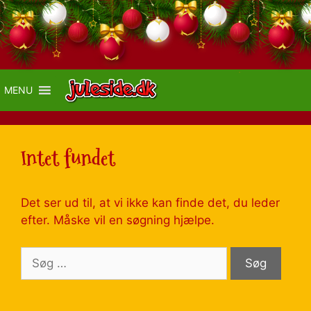
MENU
Intet fundet
Det ser ud til, at vi ikke kan finde det, du leder
efter. Måske vil en søgning hjælpe.