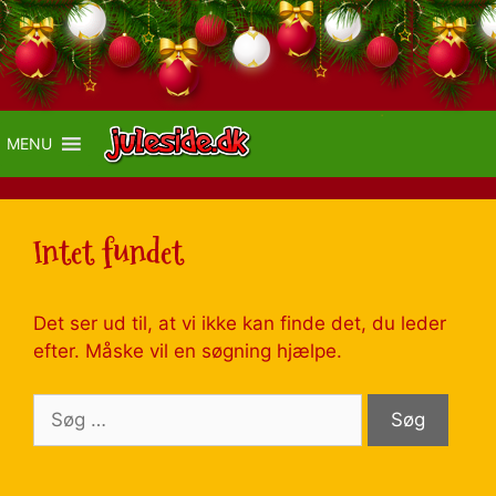
MENU
Intet fundet
Det ser ud til, at vi ikke kan finde det, du leder
efter. Måske vil en søgning hjælpe.