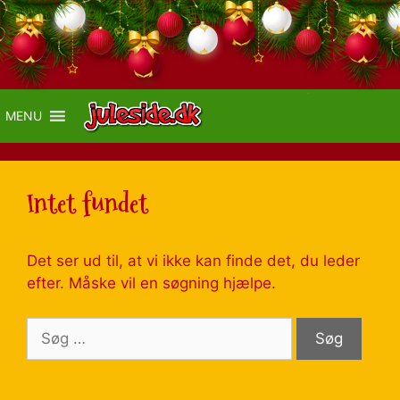
MENU
Intet fundet
Det ser ud til, at vi ikke kan finde det, du leder
efter. Måske vil en søgning hjælpe.