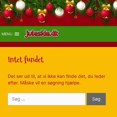
MENU
Intet fundet
Det ser ud til, at vi ikke kan finde det, du leder
efter. Måske vil en søgning hjælpe.