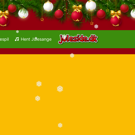
❅
❅
espil
Hent Julesange
❅
❅
❅
❅
❅
❅
❅