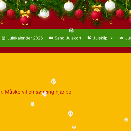
❅
❅
❅
Julekalender 2026
Send Julekort
Juleklip
Jul
❅
ter. Måske vil en søgning hjælpe.
❅
❅
❅
❅
❅