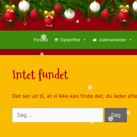
❅
❅
Forside
Opskrifter
Julemarkeder
❅
Intet fundet
❅
Det ser ud til, at vi ikke kan finde det, du leder ef
❅
❅
❅