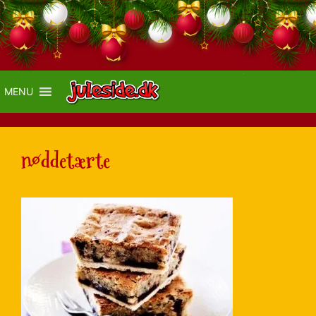
MENU
nøddetærte