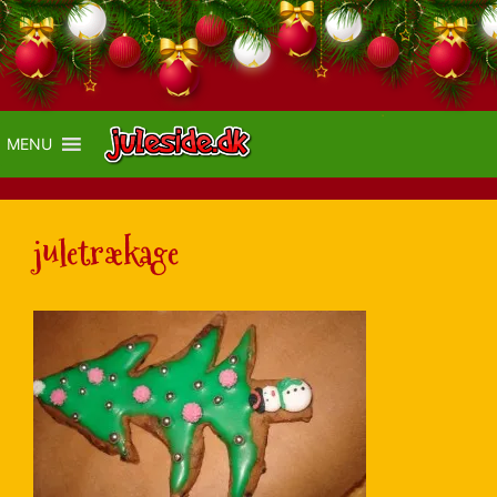
MENU
juletrækage